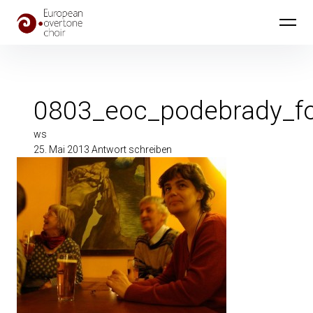
Inhalte
Europa Obertonchor
überspringen
0803_eoc_podebrady_f
ws
25. Mai 2013
Antwort schreiben