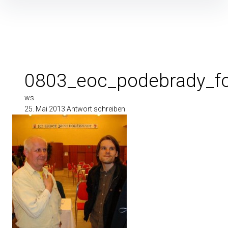
Inhalte
überspringen
0803_eoc_podebrady_f
ws
25. Mai 2013
Antwort schreiben