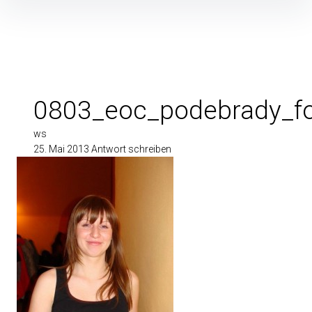
Inhalte
überspringen
0803_eoc_podebrady_f
ws
25. Mai 2013
Antwort schreiben