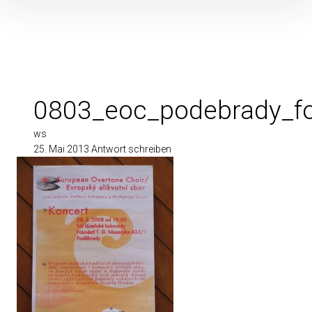
Inhalte
überspringen
0803_eoc_podebrady_f
ws
25. Mai 2013
Antwort schreiben