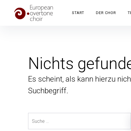
Inhalte
überspringen
Europa Obertonchor
Chorprojektwoche zum Mitsingen für Oberton interessiert
START
DER CHOR
T
Nichts gefund
Es scheint, als kann hierzu nic
Suchbegriff.
Suche